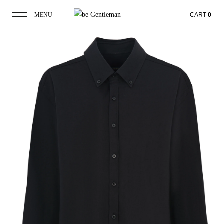
MENU
CART
0