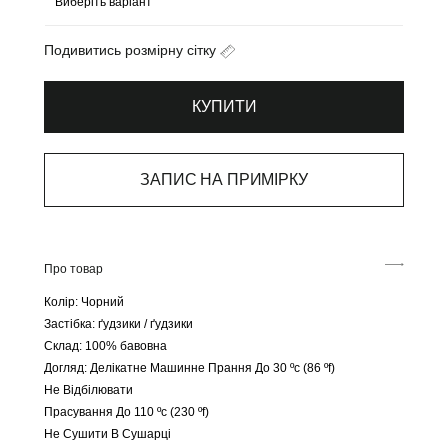
Подивитись розмірну сітку
КУПИТИ
ЗАПИС НА ПРИМІРКУ
Про товар
Колір: Чорний
Застібка: ґудзики / ґудзики
Склад: 100% бавовна
Догляд: Делікатне Машинне Прання До 30 ºc (86 ºf)
Не Відбілювати
Прасування До 110 ºc (230 ºf)
Не Сушити В Сушарці