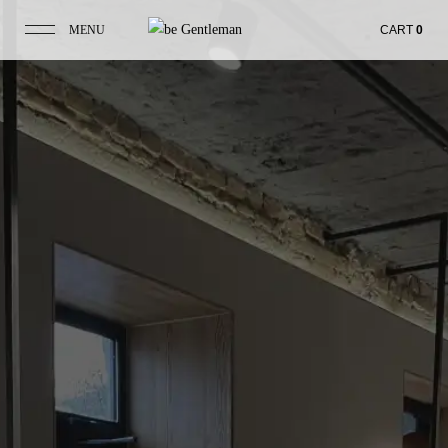
MENU
CART
0