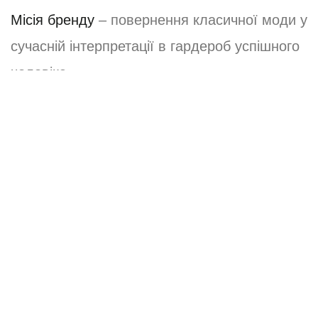
Місія бренду
– повернення класичної моди у
сучасній інтерпретації в гардероб успішного
чоловіка.
Костюми
be Gentle
трансформують : із
сором‘язливості – в
сміливість
, з
невпевненості – в
мужність.