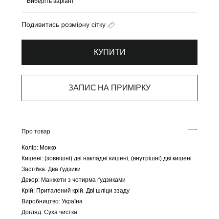
Подивитись розмірну сітку
КУПИТИ
ЗАПИС НА ПРИМІРКУ
Про товар
Колір: Мокко
Кишені: (зовнішні) дві накладні кишені, (внутрішні) дві кишені
Застібка: Два ґудзики
Декор: Манжети з чотирма ґудзиками
Крій: Приталений крій. Дві шліци ззаду
Виробництво: Україна
Догляд: Суха чистка