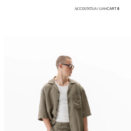
ACCOUNT
UA / UAH
CART
0