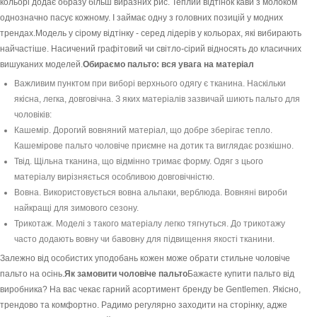
кольорі додає образу більш виразних рис. Теплий відтінок кави з молоком
однозначно пасує кожному. І займає одну з головних позицій у модних
трендах.Модель у сірому відтінку - серед лідерів у кольорах, які вибирають
найчастіше. Насичений графітовий чи світло-сірий відносять до класичних
вишуканих моделей.
Обираємо пальто: вся увага на матеріал
Важливим пунктом при виборі верхнього одягу є тканина. Наскільки
якісна, легка, довговічна. З яких матеріалів зазвичай шиють пальто для
чоловіків:
Кашемір. Дорогий вовняний матеріал, що добре зберігає тепло.
Кашемірове пальто чоловіче приємне на дотик та виглядає розкішно.
Твід. Щільна тканина, що відмінно тримає форму. Одяг з цього
матеріалу вирізняється особливою довговічністю.
Вовна. Використовується вовна альпаки, верблюда. Вовняні вироби
найкращі для зимового сезону.
Трикотаж. Моделі з такого матеріалу легко тягнуться. До трикотажу
часто додають вовну чи бавовну для підвищення якості тканини.
Залежно від особистих уподобань кожен може обрати стильне чоловіче
пальто на осінь.
Як замовити чоловіче пальто
Бажаєте купити пальто від
виробника? На вас чекає гарний асортимент бренду be Gentlemen. Якісно,
трендово та комфортно. Радимо регулярно заходити на сторінку, адже