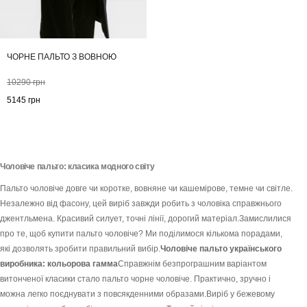
ЧОРНЕ ПАЛЬТО З ВОВНОЮ
10290
грн
5145
грн
Чоловіче пальто: класика модного світу
Пальто чоловіче довге чи коротке, вовняне чи кашемірове, темне чи світле.
Незалежно від фасону, цей виріб завжди робить з чоловіка справжнього
джентльмена. Красивий силует, точні лінії, дорогий матеріал.Замислилися
про те, щоб купити пальто чоловіче? Ми поділимося кількома порадами,
які дозволять зробити правильний вибір.
Чоловіче пальто українського
виробника: кольорова гамма
Справжнім безпрограшним варіантом
витонченої класики стало пальто чорне чоловіче. Практично, зручно і
можна легко поєднувати з повсякденними образами.Виріб у бежевому