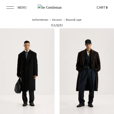
MENU
CART
0
beGentleman
Каталог
Верхній одяг
ПАЛЬТО