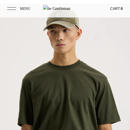
MENU
CART
0