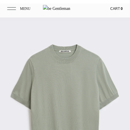
MENU
CART
0