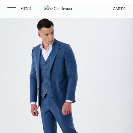
MENU
CART
0