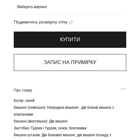
Подивитись розмірну сітку
КУПИТИ
ЗАПИС НА ПРИМІРКУ
Про товар
Колір:
синій
Кишені (зовнішні):
Нагрудна кишеня , дві бокові кишені з
клапанами
Кишені (внутрішні):
Дві кишені
Застібка:
Ґудзик / ґудзик, гачок, блискавка
Кишені штанів:
Дві бокових кишені, дві кишені позаду з