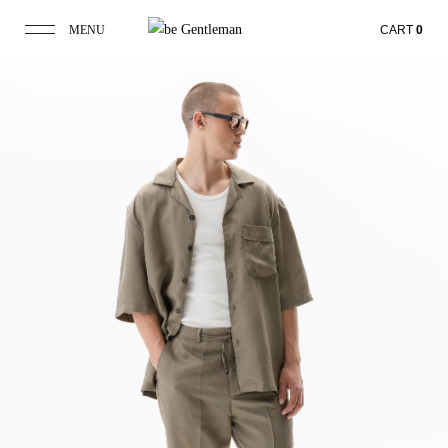
MENU
CART
0