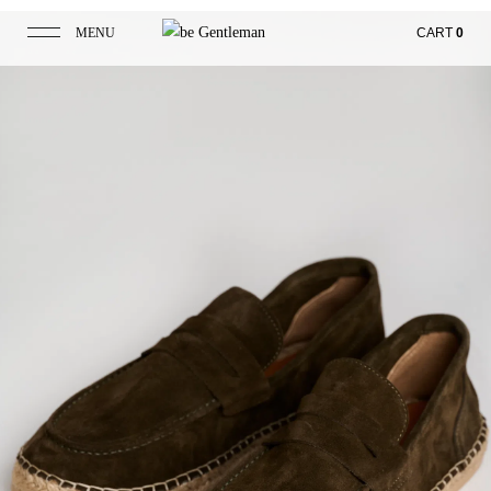
MENU
CART
0