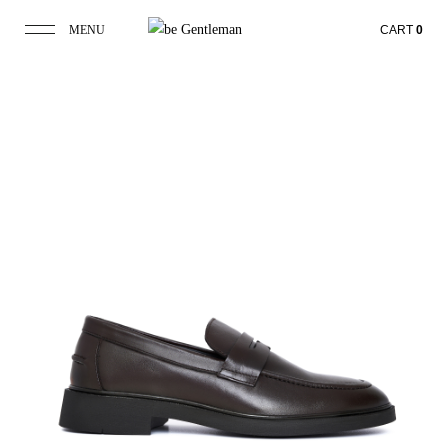
MENU
CART
0