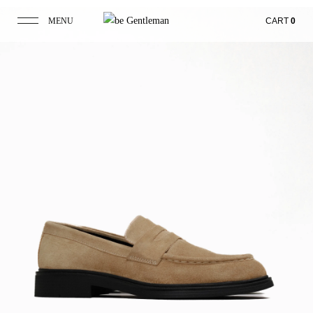
MENU
CART
0