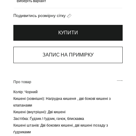
Подивитись розмірну сітку
КУПИТИ
ЗАПИС НА ПРИМІРКУ
Про товар
Колір: Чорний
Кишені (зовнішні): Нагрудна кишеня , дві бокові кишені з
клапанами
Кишені (внутрішні): Дві кишені
Застібка: Ґудзик / ґудзик, гачок, блискавка
Кишені штанів: Дві бокових кишені, дві кишені позаду з
ґудзиками