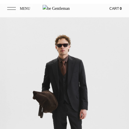
MENU
CART
0