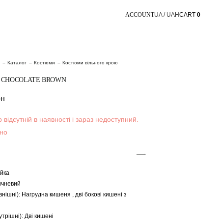
ACCOUNT
UA / UAH
CART
0
Каталог
Костюми
Костюми вільного крою
CHOCOLATE BROWN
рн
 відсутній в наявності і зараз недоступний.
но
ійка
ичневий
внішні): Нагрудна кишеня , дві бокові кишені з
утрішні): Дві кишені