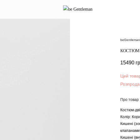
beGentleman
КОСТЮМ 
15490
г
Цей товар
Розпрода
Про товар
Костюм-дв
Колір: Кор
Кишені (зо
клапанами
Кишені (вн