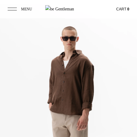
MENU
CART
0