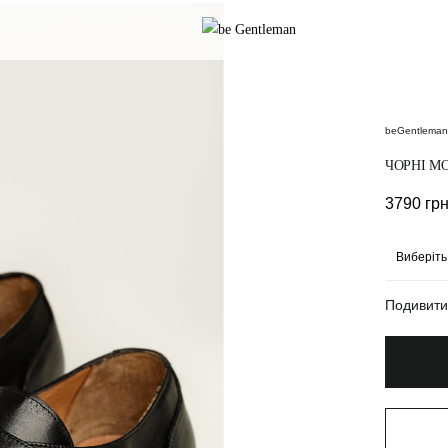
beGentleman
ЧОРНІ М
3790
гр
Подивити