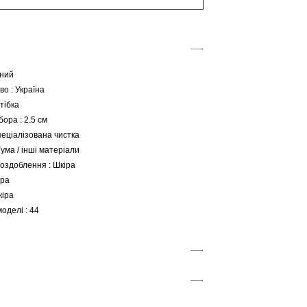
рний
о : Україна
тібка
бора : 2.5 см
пеціалізована чистка
Гума / інші матеріали
оздоблення : Шкіра
іра
кіра
оделі : 44