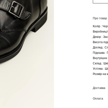
Про товар
Колір : Чо
Виробництв
Декор : Зас
Висота під
Догляд : С
Підошва : 
Внутрішнє 
Склад : Шк
Устілка : Ш
Розмір на м
Доставка
Оплата