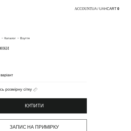
ACCOUNT
UA / UAH
CART
0
Каталог
Взуття
ОНКИ
н
сь розмірну сітку
КУПИТИ
ЗАПИС НА ПРИМІРКУ