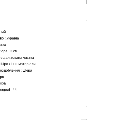
рний
о : Україна
яжка
бора : 2 см
пеціалізована чистка
Шкіра / інші матеріали
оздоблення : Шкіра
іра
кіра
оделі : 44