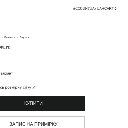
ACCOUNT
UA / UAH
CART
0
Каталог
Взуття
ОФЕРИ
н
сь розмірну сітку
КУПИТИ
ЗАПИС НА ПРИМІРКУ