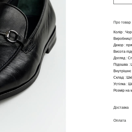
Про товар
Колір : Чо
Виробництв
Декор : пр
Висота під
Догляд : С
Підошва : 
Внутрішнє 
Склад : Шк
Устілка : Ш
Розмір на м
Доставка
Оплата