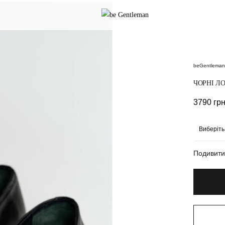
beGentleman
ЧОРНІ Л
3790
гр
Подивити