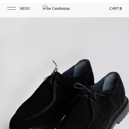
MENU
CART
0