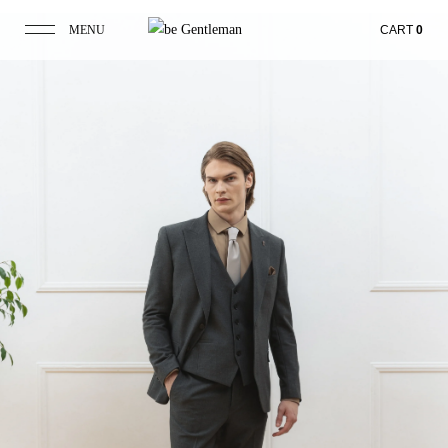
MENU
CART
0