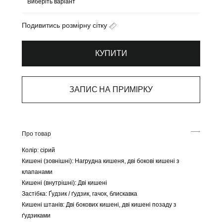
Подивитись розмірну сітку
КУПИТИ
ЗАПИС НА ПРИМІРКУ
Про товар
Колір: сірий
Кишені (зовнішні): Нагрудна кишеня, дві бокові кишені з
клапанами
Кишені (внутрішні): Дві кишені
Застібка: Ґудзик / ґудзик, гачок, блискавка
Кишені штанів: Дві бокових кишені, дві кишені позаду з
ґудзиками