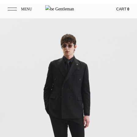
MENU
CART
0