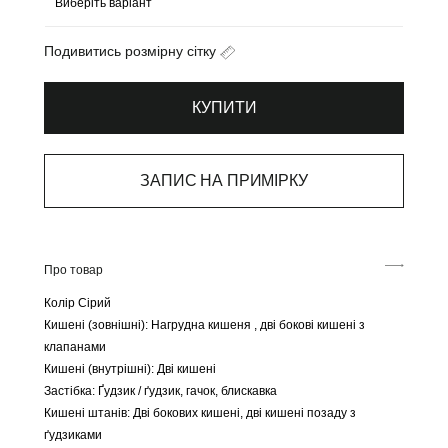
Подивитись розмірну сітку
КУПИТИ
ЗАПИС НА ПРИМІРКУ
Про товар
Колір Сірий
Кишені (зовнішні): Нагрудна кишеня , дві бокові кишені з
клапанами
Кишені (внутрішні): Дві кишені
Застібка: Ґудзик / ґудзик, гачок, блискавка
Кишені штанів: Дві бокових кишені, дві кишені позаду з
ґудзиками