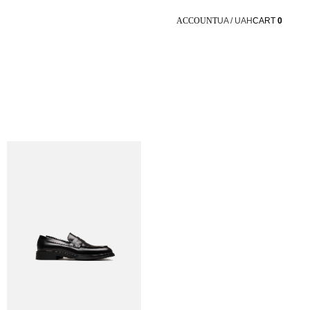
ACCOUNT
UA / UAH
CART
0